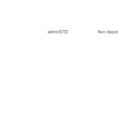
Bonjour tout le monde !
par
admin5732
|
Déc 22, 2021
|
Non classé
Bienvenue sur WordPress. Ceci est votre premier a